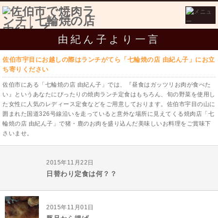
由紀ん子より一言
佐伯市宇目にお越しの際はランチがてら「七輪焼の店 由紀ん子」にお立
ち寄りください
佐伯市にある「七輪焼の店 由紀ん子」では、『昼食はガッツリお肉が食べた
い』というあなたにぴったりの焼肉ランチ定食はもちろん、旬の野菜を使用し
た女性に人気のレディース定食などをご用意しております。佐伯市宇目の山に
囲まれた国道326号線沿いを走っていると意外な場所に見えてくる焼肉店「七
輪焼の店 由紀ん子」で猪・鹿のお肉を盛り込んだ美味しいお料理をご賞味下
さいませ。
2015年11月22日
日替わり定食は何？？
2015年11月01日