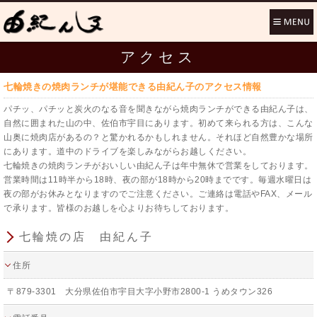
アクセス
七輪焼きの焼肉ランチが堪能できる由紀ん子のアクセス情報
パチッ、パチッと炭火のなる音を聞きながら焼肉ランチができる由紀ん子は、
自然に囲まれた山の中、佐伯市宇目にあります。初めて来られる方は、こんな
山奥に焼肉店があるの？と驚かれるかもしれません。それほど自然豊かな場所
にあります。道中のドライブを楽しみながらお越しください。
七輪焼きの焼肉ランチがおいしい由紀ん子は年中無休で営業をしております。
営業時間は11時半から18時、夜の部が18時から20時までです。毎週水曜日は
夜の部がお休みとなりますのでご注意ください。ご連絡は電話やFAX、メール
で承ります。皆様のお越しを心よりお待ちしております。
七輪焼の店 由紀ん子
住所
〒879-3301 大分県佐伯市宇目大字小野市2800-1 うめタウン326